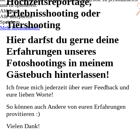
Hochzeitsreportage,
und zu optimieren.
Erlebnisshooting oder
Ablehnen
Alle akzeptieren
Tiershooting
Speichern
Mehr Informationen
Hier darfst du gerne deine
Erfahrungen unseres
Fotoshootings in meinem
Gästebuch hinterlassen!
Ich freue mich jederzeit über euer Feedback und
eure lieben Worte!
So können auch Andere von euren Erfahrungen
provitieren :)
Vielen Dank!