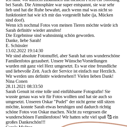
bei Sarah. Die Atmosphäre war super entspannt, sie war sehr
lieb und hat die Ruhe bewahrt, auch wenn mal was nicht so
funktioniert hat wie ich mir das vorgestellt habe (ja, Mücken
sind doof).
Wenn ich nochmal Fotos von meinen Tieren möchte würde ich
Sarah definitiv wieder anrufen!
Die Ergebnisse sind wahnsinnig schön geworden.
Danke, liebe Sarah!
E. Schüssler
13.02.2022
19:14:30
Wir sind absolute Fotomuffel, aber Sarah hat uns wunderschöne
Familienfotos gezaubert. Unsere Wünsche/Vorstellungen
wurden mit ganz viel Herz umgesetzt. Es war eine freundliche
und liebevolle Zeit. Auch der Service ist einfach nur Herzlich.
Wir werden uns definitiv wiedersehen!! Vielen lieben Dank!
Nina Conen
28.11.2021
08:33:50
Sarah Genuit ist eine tolle und einfühlsame Fotografin! Sie
wusste genau was wir für Fotos wollten und hat sie auch so
umgesetzt. Unseren Oskar "Pudel" der nicht gerne still sitzen
möchte, konnte Sarah etwas beruhigen und dadurch richtig
schöne Fotos von Oskar machen. Nicht zu vergessen die
wunderschönen Familienfotos! Wir hatten sehr viel spaß 🥰 ein
großes Dankeschön!!!