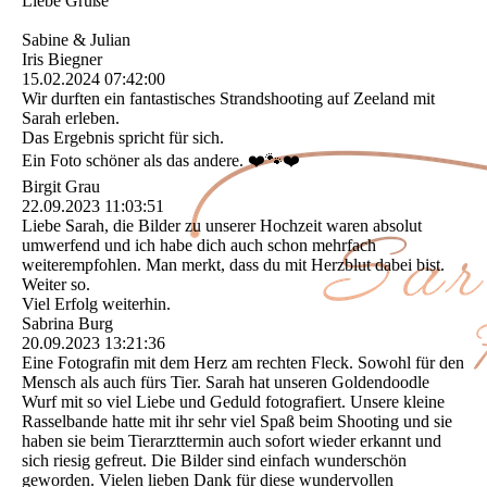
Liebe Grüße
Sabine & Julian
Iris Biegner
15.02.2024
07:42:00
Wir durften ein fantastisches Strandshooting auf Zeeland mit
Sarah erleben.
Das Ergebnis spricht für sich.
Ein Foto schöner als das andere. ❤️🐾❤️
Birgit Grau
22.09.2023
11:03:51
Liebe Sarah, die Bilder zu unserer Hochzeit waren absolut
umwerfend und ich habe dich auch schon mehrfach
weiterempfohlen. Man merkt, dass du mit Herzblut dabei bist.
Weiter so.
Viel Erfolg weiterhin.
Sabrina Burg
20.09.2023
13:21:36
Eine Fotografin mit dem Herz am rechten Fleck. Sowohl für den
Mensch als auch fürs Tier. Sarah hat unseren Goldendoodle
Wurf mit so viel Liebe und Geduld fotografiert. Unsere kleine
Rasselbande hatte mit ihr sehr viel Spaß beim Shooting und sie
haben sie beim Tierarzttermin auch sofort wieder erkannt und
sich riesig gefreut. Die Bilder sind einfach wunderschön
geworden. Vielen lieben Dank für diese wundervollen