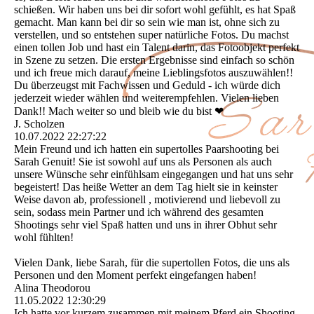
schießen. Wir haben uns bei dir sofort wohl gefühlt, es hat Spaß
gemacht. Man kann bei dir so sein wie man ist, ohne sich zu
verstellen, und so entstehen super natürliche Fotos. Du machst
einen tollen Job und hast ein Talent darin, das Fotoobjekt perfekt
in Szene zu setzen. Die ersten Ergebnisse sind einfach so schön
und ich freue mich darauf, meine Lieblingsfotos auszuwählen!!
Du überzeugst mit Fachwissen und Geduld - ich würde dich
jederzeit wieder wählen und weiterempfehlen. Vielen lieben
Dank!! Mach weiter so und bleib wie du bist ❤
J. Scholzen
10.07.2022
22:27:22
Mein Freund und ich hatten ein supertolles Paarshooting bei
Sarah Genuit! Sie ist sowohl auf uns als Personen als auch
unsere Wünsche sehr einfühlsam eingegangen und hat uns sehr
begeistert! Das heiße Wetter an dem Tag hielt sie in keinster
Weise davon ab, professionell , motivierend und liebevoll zu
sein, sodass mein Partner und ich während des gesamten
Shootings sehr viel Spaß hatten und uns in ihrer Obhut sehr
wohl fühlten!
Vielen Dank, liebe Sarah, für die supertollen Fotos, die uns als
Personen und den Moment perfekt eingefangen haben!
Alina Theodorou
11.05.2022
12:30:29
Ich hatte vor kurzem zusammen mit meinem Pferd ein Shooting