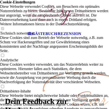
Videogr
Cookie-Einstellungen
Diese Webseite verwendet Cookies, um Besuchern ein optimales
Nutzererlebnis zu bieten. Bestimmte Inhalte von Drittanbietern werden
nur angezeigt, wenn die entsprechende Option aktiviert ist. Die
Datenverarbeitung kann dann auch in einem Drittland erfolgen.
afin mit
Weitere Informationen hierzu in der Datenschutzerklärung.
Technisch notwendige
GÄSTEBUCH/REZENSION
Diese Cookies sind zum Betrieb der Webseite notwendig, z.B. zum
Schutz vor Hackerangriffen und zur Gewährleistung eines
konsistenten und der Nachfrage angepassten Erscheinungsbilds der
Seite.
Herz
Analytische
Diese Cookies werden verwendet, um das Nutzererlebnis weiter zu
optimieren. Hierunter fallen auch Statistiken, die dem
Webseitenbetreiber von Drittanbietern zur Verfügung gestellt werden,
sowie die Ausspielung von personalisierter Werbung durch die
Nachverfolgung der Nutzeraktivität über verschiedene Webseiten.
Drittanbieter-Inhalte
Diese Webseite bietet möglicherweise Inhalte oder Funktionalitäten an,
Dein Feedback zur
die von Drittanbietern eigenverantwortlich zur Verfügung gestellt
werden. Diese Drittanbieter können eigene Cookies setzen, z.B. um
die Nutzeraktivität zu verfolgen oder ihre Angebote zu personalisieren