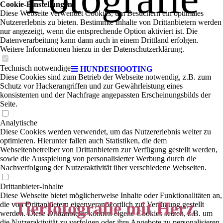
Cookie-Einstellungen
Diese Webseite verwendet Cookies, um Besuchern ein optimales
Nutzererlebnis zu bieten. Bestimmte Inhalte von Drittanbietern werden
nur angezeigt, wenn die entsprechende Option aktiviert ist. Die
Deine
Datenverarbeitung kann dann auch in einem Drittland erfolgen.
Weitere Informationen hierzu in der Datenschutzerklärung.
Foto- &
Technisch notwendige
HUNDESHOOTING
Diese Cookies sind zum Betrieb der Webseite notwendig, z.B. zum
Schutz vor Hackerangriffen und zur Gewährleistung eines
konsistenten und der Nachfrage angepassten Erscheinungsbilds der
Videografin mit
Seite.
Analytische
Diese Cookies werden verwendet, um das Nutzererlebnis weiter zu
Herz
optimieren. Hierunter fallen auch Statistiken, die dem
Webseitenbetreiber von Drittanbietern zur Verfügung gestellt werden,
sowie die Ausspielung von personalisierter Werbung durch die
Nachverfolgung der Nutzeraktivität über verschiedene Webseiten.
Drittanbieter-Inhalte
Diese Webseite bietet möglicherweise Inhalte oder Funktionalitäten an,
Tierfotografie mit Herz
die von Drittanbietern eigenverantwortlich zur Verfügung gestellt
werden. Diese Drittanbieter können eigene Cookies setzen, z.B. um
die Nutzeraktivität zu verfolgen oder ihre Angebote zu personalisieren