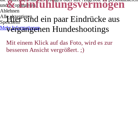
& Einfühlungsvermögen
und zu optimieren.
Ablehnen
Alle akzeptieren
Hier sind ein paar Eindrücke aus
Speichern
vergangenen Hundeshootings
Mehr Informationen
Mit einem Klick auf das Foto, wird es zur
besseren Ansicht vergrößert. ;)