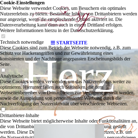
mit
Cookie-Einstellungen
Diese Webseite verwendet Cookies, um Besuchern ein optimales
Nutzererlebnis zu bieten. Bestimmte Inhalte von Drittanbietern werden
nur angezeigt, wenn die entsprechende Option aktiviert ist. Die
Datenverarbeitung kann dann auch in einem Drittland erfolgen.
Weitere Informationen hierzu in der Datenschutzerklärung.
Technisch notwendige
STARTSEITE
Diese Cookies sind zum Betrieb der Webseite notwendig, z.B. zum
Herz
Schutz vor Hackerangriffen und zur Gewährleistung eines
konsistenten und der Nachfrage angepassten Erscheinungsbilds der
Seite.
Analytische
Diese Cookies werden verwendet, um das Nutzererlebnis weiter zu
optimieren. Hierunter fallen auch Statistiken, die dem
Webseitenbetreiber von Drittanbietern zur Verfügung gestellt werden,
sowie die Ausspielung von personalisierter Werbung durch die
Nachverfolgung der Nutzeraktivität über verschiedene Webseiten.
Drittanbieter-Inhalte
Diese Webseite bietet möglicherweise Inhalte oder Funktionalitäten an,
die von Drittanbietern eigenverantwortlich zur Verfügung gestellt
werden. Diese Drittanbieter können eigene Cookies setzen, z.B. um
die Nutzeraktivität zu verfolgen oder ihre Angebote zu personalisieren